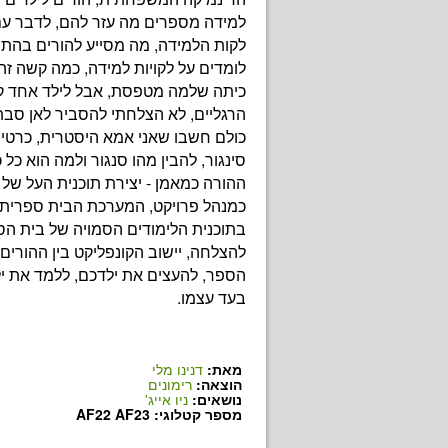
למידה מספרים מה עזר להם, לדבר עם
לקות הלמידה, מה מסייע להורים בהת
לומדים על לקויות למידה, כמה קשה זה 
כיתה שלמה מטפסת, אבל לילד אחד ק
הרגליים, לא הצלחתי להסביר לאן סבת
כולם חשבו שאני אמא היסטרית, כרטיס 
סינגור, להבין מהו סנגור ולמה הוא כל 
ההורה כמאמן - יצירת תוכנית העל של 
כמנהל פרויקט, המערכת הבית ספרית,
בתוכנית הלימודים הסמויה של בית הס
להצלחה, יישוב הקונפליקט בין ההורים 
הספר, להעצים את ילדכם, ללמד את י
בעד עצמו.
מאת:
דנינו מלי
הוצאה:
רימונים
נושאים:
ניו אייג'
מספר קטלוגי: AF22 AF23