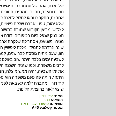
של הלנה, אמה של המחברת, נפגשו שו
ההווה והעבר, החיים והמתים, ההורים ו
אחר זה, התקבצו ובאו לחלוק להלנה כב
שלא ימות, טפו - אברם שלקח פיצויים,
לצל"ש, מריאן הקורווע שחזרה בתשובה,
הג'ובניק שנפל ביום הכיפורים, דודה א
מטרזיינשטאט, אסתר'קה שלקחה ארבע
שינה ונרדמה לתמיד, ומלכה ליפשיץ ה
הזו, שעם מתיה גוססת כבר שנים, קמה
לשבעה ימים בלבד היתה שוב בעולם 
לרבים משפחה. וכמו שגניה השכנה הי
את ימי השבעה, "היה ממש מוצלח, חב
היתה". היתה פה פעם משפחה הוא ספ
ליזי דורון, מחברת "למה לא באת לפנ
שיצא לאור בהוצאת חלונות.
מאת:
ליזי דורון
הוצאה:
כתר
נושאים:
סיפורת עברית א-ז
מספר קטלוגי: AF5