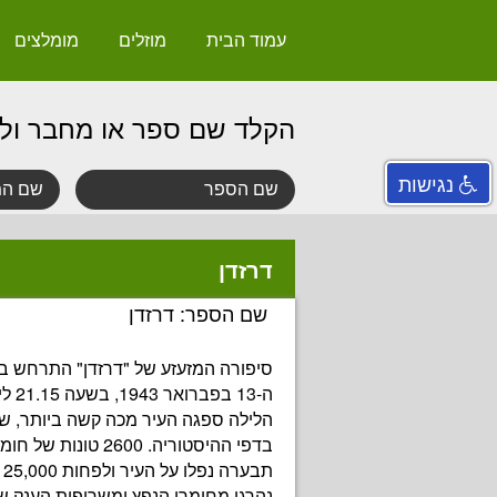
עמוד הבית
מוזלים
מומלצים
הקלד שם ספר או מחבר ול
נגישות
דרזדן
שם הספר: דרזדן
סיפורה המזעזע של "דרזדן" התרחש בי
ה-13 ב
הלילה ספגה העיר מכה קשה ביותר, 
בדפי ההיסטוריה. 2600 טו
תב
נהרגו מחומרי הנפץ ומשריפות הענק ש