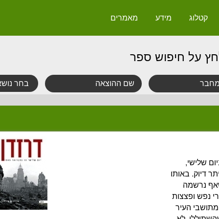
קטלוג
מידע
מאמרים
חץ על חיפוש ספר
ום שלישי,
פברואר 1943, בשעה 21.15 ליתר דיוק. באותו
שאף נרשמה
נות של חומרי נפש ופצצות
ערה נפלו על העיר ולפחות 25,000 מתושבי העיר
השתוללו. לא