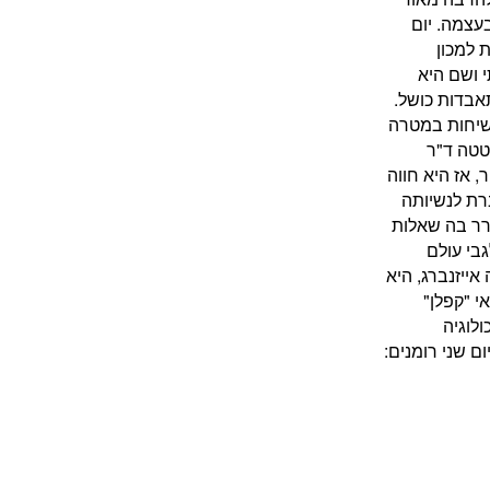
עצמה. יום
 למכון
י ושם היא
אבדות כושל.
שיחות במטרה
טטה ד"ר
 אז היא חווה
ת לנשיותה
רר בה שאלות
גבי עולם
ייזנברג, היא
י "קפלן"
לוגיה
ם שני רומנים: