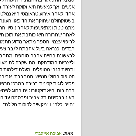
אנשים, אך למעשה היא זקוקה לעזרה ב
אחד, לאחר אירוע טראומטי היא נמלטת
בשטוקהולם שחוקר את הדיכאון העונת
מתמוטטת ומתאשפזת לאחר ניסיון הת
לאחר שחרורה היא כותבת את תוכן ה
לריפוי עצמי. הספר מתאר מדוע התמו
רבדים. כנראה בשל אהבתה לגבר צעיר,
לראשונה בחייה אהבה סוחפת ומתחבר
וליצריות המודחקת. מה שקרה לה מעו
ותהיות לגבי מטופליה ומעלה דילמות ל
הטיפול בחולי הנפש. המחברת, אביבה א
פסיכולוגית קלינית בכירה במרכז הרפוא
ברחובות. היא דוקטורנטית בחוג לפסיכו
באוניברסיטת תל אביב ופרסמה עד היו
"חייכי כלה" ו-"מקשיב לקולות הלילה".
מאת:
אביבה אייזנברג