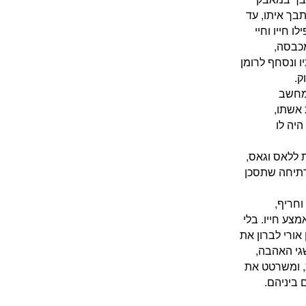
בך איתו, עד
 חייו וחיי
כבסה,
 ונסחף לרומן
ק.
מחשב
אשתו,
יה לו
 ללאס וגאס,
 רתיחה שתסכן
וחריף,
ע חייו. בלי
אורי לברון את
גי האהבה,
 ומשרטט את
ביניהם.