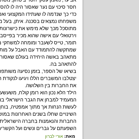
חסר סיכוי עם נער שאסור היה לו להסת
כדי כך שנדמה לו שעתידו המקצועי ואפילו
משפחתו נמצאים בסכנה. איתן, בעל מ
מתוסכל מכך שלא מימש את כישרונותיו
וירטואלי עם אישה שהוא מכיר בפייסבו
תומר, טייס לשעבר ומומחה למשחקי 
שמתקשה להתמודד עם האבל על מות 
מתאהב באשה היחידה בעולם שאסור ה
להתאהב בה.
בשיאו של הספר, בזמן נסיעה משותפת
יצטלבו המשברים הללו ויגיעו לנקודת
את החברות בין השלושה.
הילד הלא נכון הוא רומן קולח, משעשע 
המעמיד למבחן את הגבר הישראלי באמצ
לעשות הנחות אך מתוך אמפטיה, בוחן 
השינויים שחלו בשנים האחרונות במוש
החברות והנאמנות בחברה הישראלית,
השפעתם על גברים ונשים ועל הקשרים 
מאת:
אורי לברון