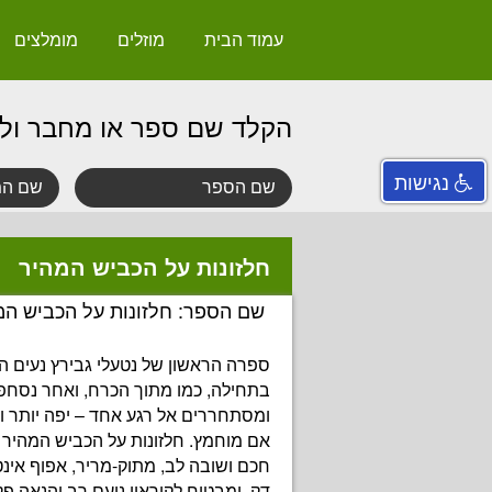
עמוד הבית
מוזלים
מומלצים
הקלד שם ספר או מחבר ול
נגישות
חלזונות על הכביש המהיר
שם הספר: חלזונות על הכביש המ
ספרה הראשון של
נטעלי גבירץ
נעים הג
בתחילה, כמו מתוך הכרח, ואחר נסחפ
ומסתחררים אל רגע אחד – יפה יותר ורע
אם מוחמץ.
חלזונות על הכביש המהיר
ה
חכם ושובה לב, מתוק-מריר, אפוף אינט
דק, ומבטיח לקוראיו נועם רב והנאה פק