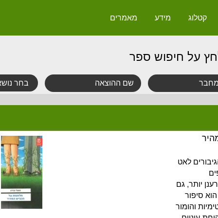
קטלוג
מידע
מאמרים
חץ על חיפוש ספר
היר
יבורים לאט
ים
נן יותר, גם
וא סיפור
ימיות והומור
וחת-עיניים.