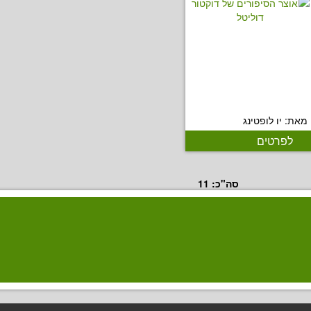
מאת: יו לופטינג
לפרטים
סה"כ:
11