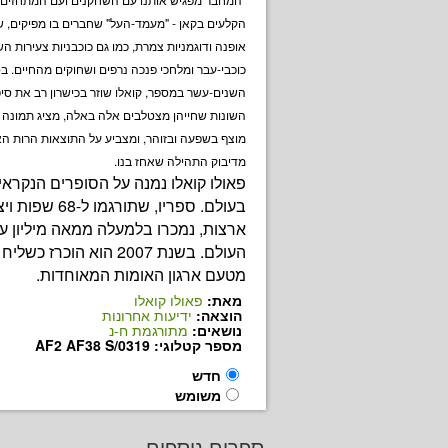
הקלעים בקאן - "מעמד-העל" שחברים בו מפיקים, ש
אופנה ודוגמניות צמרת, כמו גם כוכבניות צעירות הש
כוכבי-עבר ומלחכי פנכה נרפים ושחוקים מהחיים. בס
השנים-עשר במספר, קואלו שוזר בכישרון רב את סיפ
השונות שחייהן מצטלבים אלה באלה, מציג תמונה
מוצף בשפעה ובזוהר, ומצביע על התוצאות הרות הא
מדיבוק התהילה שאחז בנו.
פאולו קואלו נמנה על הסופרים הנקראי
ארצות, נמכרו בלמעלה ממאה מיליון ע
העולם. בשנת 2007 הוא הוכרז 
מטעם ארגון האומות המאוחדות.
מאת:
פאולו קואלו
הוצאה:
ידיעות אחרונות
נושאים:
מתורגמת ח-נ
מספר קטלוגי: AF2 AF38 S/0319
חדש
משומש
ספרים נוספים