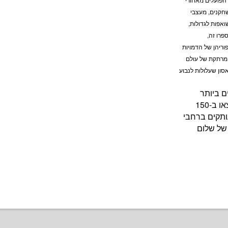
חקנים, מעצבי
ואפות לגדולות,
פרו זה,
וריהן של הדמויות
 מרתקת של עולם
סון שעלולות לנבוע
ם ביותר
בעולם. ספריו, שתורגמו ל-68 שפות ויצאו ב-150
ותקים ברחבי
כשליח של שלום