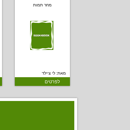
מחר תמות
מאת: לי ציילד
לפרטים